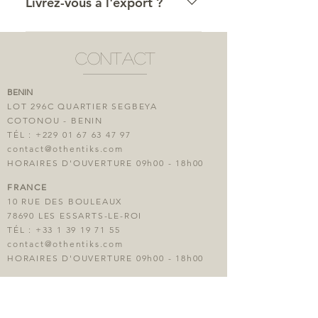
Livrez-vous à l'export ?
Oui, nous livrons à l'export mais
uniquement à nos distributeurs
contact
pour le moment.
BENIN
LOT 296C QUARTIER SEGBEYA
COTONOU - BENIN
TÉL :
+229 01 67 63 47 97
contact@othentiks.com
HORAIRES D'OUVERTURE 09h00 - 18h00
FRANCE
10 RUE DES BOULEAUX
78690 LES ESSARTS-LE-ROI
TÉL :
+33 1 39 19 71 55
contact@othentiks.com
HORAIRES D'OUVERTURE 09h00 - 18h00