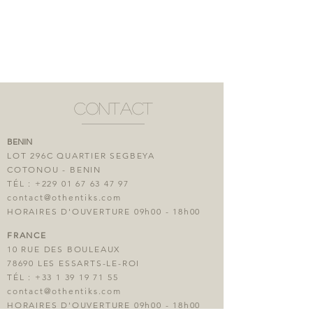
- Ananas, variété "Pain de sucre"
- Mangue
- Fruit de la passion
contact
BENIN
LOT 296C QUARTIER SEGBEYA
COTONOU - BENIN
TÉL :
+229 01 67 63 47 97
contact@othentiks.com
HORAIRES D'OUVERTURE 09h00 - 18h00
FRANCE
10 RUE DES BOULEAUX
78690 LES ESSARTS-LE-ROI
TÉL :
+33 1 39 19 71 55
contact@othentiks.com
HORAIRES D'OUVERTURE 09h00 - 18h00