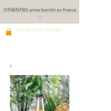
OTHENTIKS arrive bientôt en France
...
GOÛTER, C'EST L'ADOPTER !