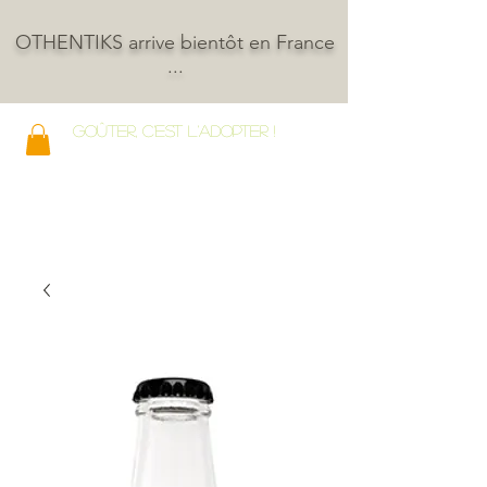
OTHENTIKS arrive bientôt en France
...
GOÛTER, C'EST L'ADOPTER !